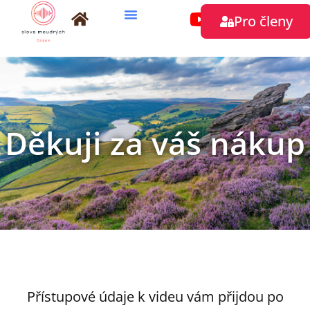
Přeskočit
Pro členy
na
obsah
Děkuji za váš nákup
Přístupové údaje k videu vám přijdou po