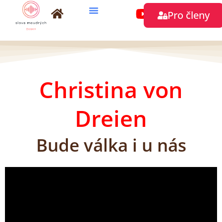
Přeskočit
Pro členy
na
obsah
Christina von
Dreien
Bude válka i u nás