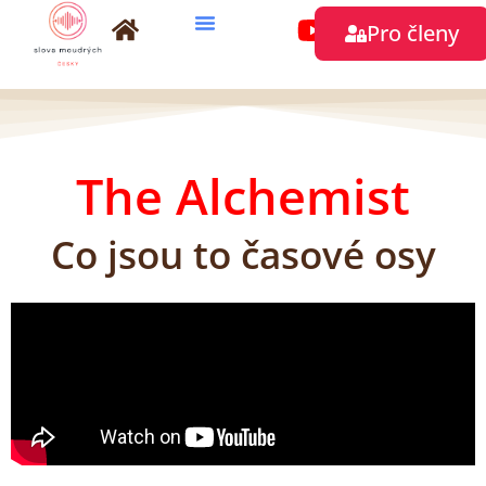
Přeskočit
Pro členy
na
obsah
The Alchemist
Co jsou to časové osy