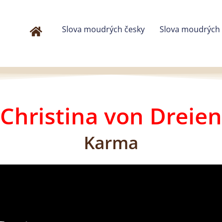
Slova moudrých česky
Slova moudrých
Christina von Dreien
Karma